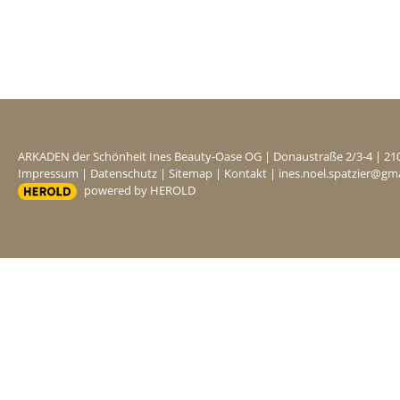
ARKADEN der Schönheit Ines Beauty-Oase OG
|
Donaustraße 2/3-4
|
21
Impressum
|
Datenschutz
|
Sitemap
|
Kontakt
|
ines.noel.spatzier@gm
powered by HEROLD