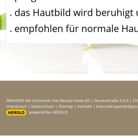
. das Hautbild wird beruhigt 
. empfohlen für normale Ha
ARKADEN der Schönheit Ines Beauty-Oase OG
|
Donaustraße 2/3-4
|
21
Impressum
|
Datenschutz
|
Sitemap
|
Kontakt
|
ines.noel.spatzier@gm
powered by HEROLD