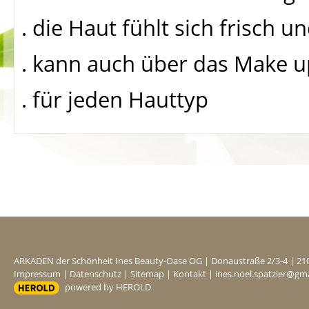
. die Haut fühlt sich frisch 
. kann auch über das Make 
. für jeden Hauttyp
ARKADEN der Schönheit Ines Beauty-Oase OG
|
Donaustraße 2/3-4
|
21
Impressum
|
Datenschutz
|
Sitemap
|
Kontakt
|
ines.noel.spatzier@gm
powered by HEROLD