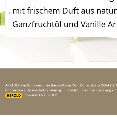
. mit frischem Duft aus nat
Ganzfruchtöl und Vanille A
ARKADEN der Schönheit Ines Beauty-Oase OG
|
Donaustraße 2/3-4
|
21
Impressum
|
Datenschutz
|
Sitemap
|
Kontakt
|
ines.noel.spatzier@gm
powered by HEROLD