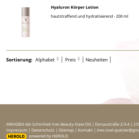
Hyaluron Körper Lotion
hautstraffend und hydratisierend - 200 ml
Sortierung:
Alphabet
Preis
Neuheiten
ARKADEN der Schönheit Ines Beauty-Oase OG
|
Donaustraße 2/3-4
|
21
Impressum
|
Datenschutz
|
Sitemap
|
Kontakt
|
ines.noel.spatzier@gm
powered by HEROLD