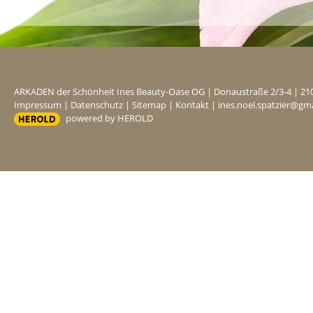
ARKADEN der Schönheit Ines Beauty-Oase OG
|
Donaustraße 2/3-4
|
21
Impressum
|
Datenschutz
|
Sitemap
|
Kontakt
|
ines.noel.spatzier@gm
powered by HEROLD