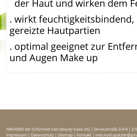
der Haut und wirken dem Fe
. wirkt feuchtigkeitsbindend
gereizte Hautpartien
. optimal geeignet zur Entf
und Augen Make up
ARKADEN der Schönheit Ines Beauty-Oase OG
|
Donaustraße 2/3-4
|
21
Impressum
|
Datenschutz
|
Sitemap
|
Kontakt
|
ines.noel.spatzier@gm