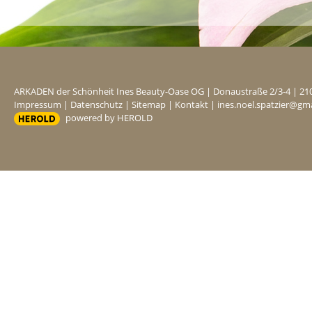
ARKADEN der Schönheit Ines Beauty-Oase OG
|
Donaustraße 2/3-4
|
21
Impressum
|
Datenschutz
|
Sitemap
|
Kontakt
|
ines.noel.spatzier@gm
powered by HEROLD