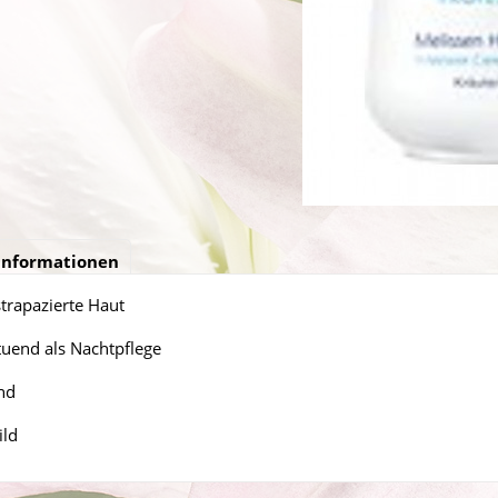
informationen
strapazierte Haut
tuend als Nachtpflege
nd
ild