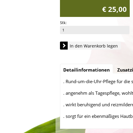
€ 25,00
Stk:
In den Warenkorb legen
Detailinformationen
Zusatz
. Rund-um-die-Uhr-Pflege für die 
. angenehm als Tagespflege, wohl
. wirkt beruhigend und reizmilder
. sorgt für ein ebenmäßiges Hautb