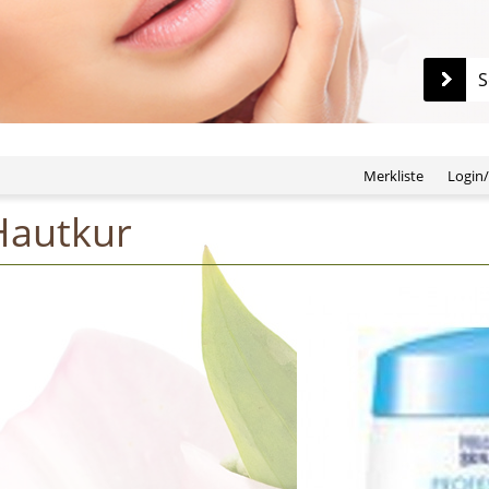
S
Merkliste
Login
Hautkur